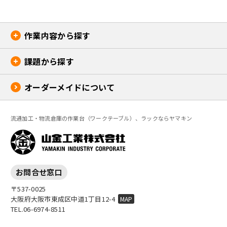
作業内容から探す
課題から探す
ピッキング
加工・組立
オーダーメイドについて
作業台周りの収納を解決
保管
作業場レイアウトの問題
検品・梱包
作業者の体の負担を改善
流通加工・物流倉庫の作業台（ワークテーブル）、ラックならヤマキン
安全の問題
効率の問題
運搬の問題
お問合せ窓口
〒537-0025
大阪府大阪市東成区中道1丁目12-4
MAP
TEL.
06-6974-8511