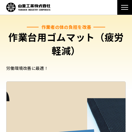
作業内容から
探す
作業者の体の負担を改善
作業台用ゴムマット（疲労
課題から
ピッキング
探す
軽減）
加工・組立
オーダーメイドについて
作業台周りの収納を解決
保管
作業場レイアウトの問題
検品・梱包
労働環境改善に最適！
作業者の体の負担を改善
カタログ希望
安全の問題
効率の問題
お問い合わせ
運搬の問題
※